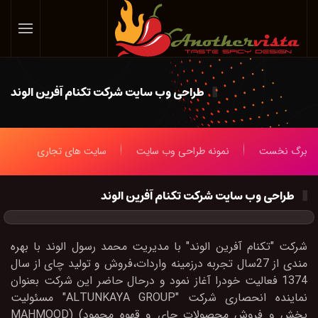
Skip
to
main
content
طراحی وب سایت شرکت تکنام آفرین الوند
برگ نخست
نمونه طراحی وب سایت
سایت های تجاری
طراحی وب سایت شرکت تکنام آفرین الوند
شرکت "تکنام آفرین الوند" با مدیریت محمد رسول الوند با بهره
مندی از 27سال تجربه درزمینه واردات،فروش و تولید چای از سال
1374 فعالیت خودرا آغاز نمود و درحال حاضر این شرکت بعنوان
نماینده انحصاری شرکت "ALTUNKAYA GROUP" مسئولیت
پخش و فروش محصولات چای و قهوه محمود) (MAHMOOD