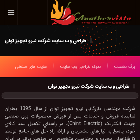
Skip
to
main
content
طراحی وب سایت شرکت نیرو تجهیز توان
برگ نخست
نمونه طراحی وب سایت
سایت های صنعتی
طراحی وب سایت شرکت نیرو تجهیز توان
ﺷﺮﮐﺖ ﻣﻬﻨﺪﺳﯽ ﺑﺎزرﮔﺎﻧﯽ ﻧﯿﺮو ﺗﺠﻬﯿﺰ ﺗﻮان از ﺳﺎل 1395 ﺑﻌﻨﻮان
ﻧﻤﺎﯾﻨﺪه ﻓﺮوش و ﺧﺪﻣﺎت ﭘﺲ از ﻓﺮوش ﻣﺤﺼﻮﻻت ﺑﺮق ﺻﻨﻌﺘﯽ
ﭼﯿﻨﺖ اﻟﮑﺘﺮﯾﮏ (Chint Electric)، در راﺳﺘﺎي ﺗﮑﻤﯿﻞ ﺳﺒﺪ ﮐﺎﻻي
ﺧﻮد، ﭘﺎﺳﺦ ﺑﻪ ﻧﯿﺎزﻫﺎي ﻣﺸﺘﺮﯾﺎن و اراﺋﻪ راه ﺣﻞ ﻫﺎي ﺟﺎﻣﻊ ﺗﻮﺳﻂ
ﮐﺎرﺷﻨﺎﺳﺎن ﻣﺠﺮب و ﻣﻬﻨﺪﺳﯿﻦ ﻣﺘﺨﺼﺺ در ﺻﻨﻌﺖ ﺑﺮق، در اﯾﺮان