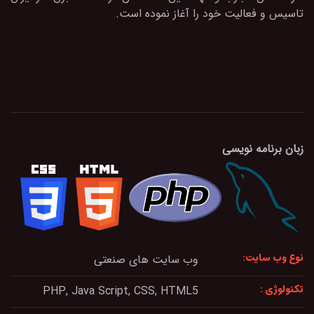
ﺗﺎﺳﯿﺲ و ﻓﻌﺎﻟﯿﺖ ﺧﻮد را آﻏﺎز ﻧﻤﻮده اﺳﺖ.
زبان برنامه نویسی
نوع وب سایت:
وب سایت های صنعتی
تکنولوژی :
PHP, Java Script, CSS, HTML5